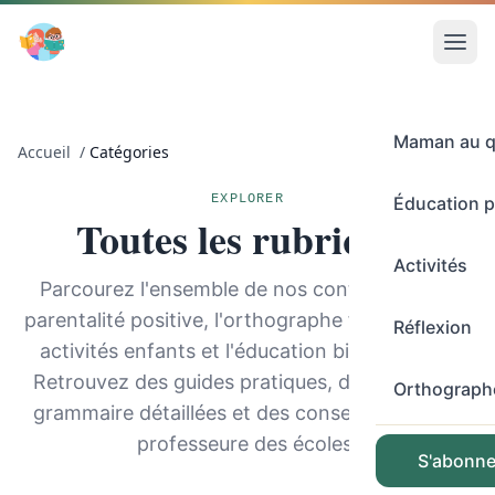
Maman au q
Accueil
/
Catégories
EXPLORER
Éducation p
Toutes les rubriques
Activités
Parcourez l'ensemble de nos contenus sur la
parentalité positive, l'orthographe française, les
Réflexion
activités enfants et l'éducation bienveillante.
Retrouvez des guides pratiques, des règles de
Orthograph
grammaire détaillées et des conseils testés de
professeure des écoles.
S'abonner