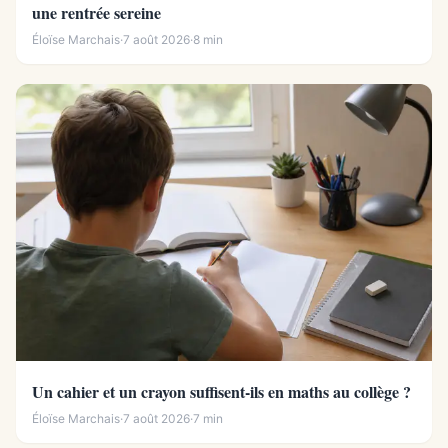
une rentrée sereine
Éloïse Marchais
·
7 août 2026
·
8 min
Un cahier et un crayon suffisent-ils en maths au collège ?
Éloïse Marchais
·
7 août 2026
·
7 min