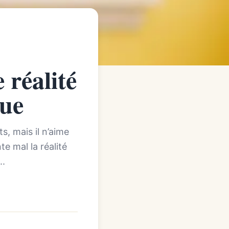
 réalité
nue
s, mais il n’aime
te mal la réalité
..