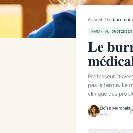
Accueil
/
Le burn-out 
MAMAN AU QUOTIDIEN
Le burn
médica
Professeur Duverge
pas le terme. Le m
clinique des prob
Éloïse Marchais
Auteur