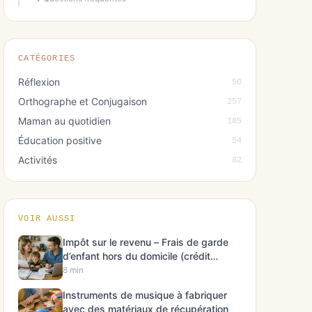
CATÉGORIES
Réflexion
50
Orthographe et Conjugaison
257
Maman au quotidien
185
Éducation positive
54
Activités
82
VOIR AUSSI
Impôt sur le revenu – Frais de garde
d’enfant hors du domicile (crédit
d’impôt)
8 min
Instruments de musique à fabriquer
avec des matériaux de récupération