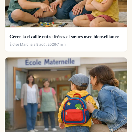
Gérer la rivalité entre frères et sœurs avec bienveillance
Éloïse Marchais
·
8 août 2026
·
7 min