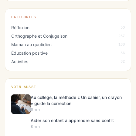
CATÉGORIES
Réflexion
50
Orthographe et Conjugaison
257
Maman au quotidien
188
Éducation positive
56
Activités
82
VOIR AUSSI
Au collège, la méthode « Un cahier, un crayon
» guide la correction
6 min
Aider son enfant à apprendre sans conflit
8 min