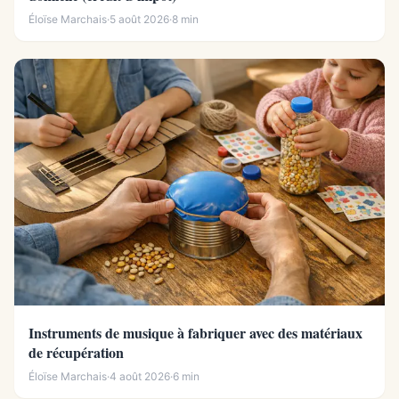
Éloïse Marchais
·
5 août 2026
·
8 min
Instruments de musique à fabriquer avec des matériaux
de récupération
Éloïse Marchais
·
4 août 2026
·
6 min