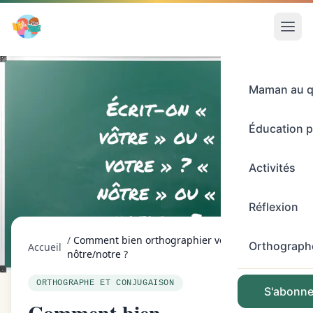
Maman au q
Éducation p
Activités
Réflexion
/
Comment bien orthographier vôtre/votre et
Orthograph
Accueil
nôtre/notre ?
ORTHOGRAPHE ET CONJUGAISON
S'abonner
Comment bien