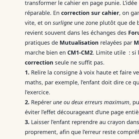
transformer le cahier en page punie. L’idée e
réparable. En
correction sur cahier
, on ga
vite, et on
surligne
une zone plutôt que de ba
revient souvent dans les échanges des
For
pratiques de
Mutualisation
relayées par
M
marche bien en
CM1-CM2
. Limite utile : si
correction
seule ne suffit pas.
1.
Relire la consigne à voix haute et faire v
maths, par exemple, l’enfant doit dire ce qu’
l’exercice.
2.
Repérer
une ou deux erreurs maximum
, p
éviter l’effet décourageant d’une page entiè
3.
Laisser l’enfant reprendre au crayon dans l
proprement, afin que l’erreur reste compré