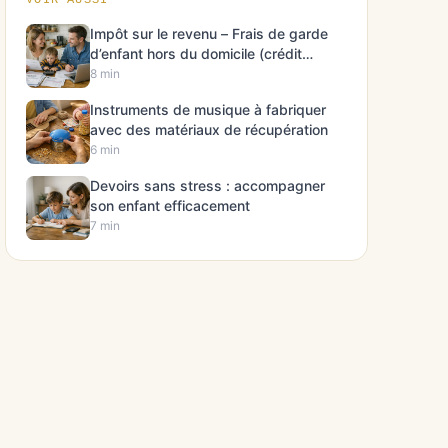
VOIR AUSSI
Impôt sur le revenu – Frais de garde
d’enfant hors du domicile (crédit
d’impôt)
8 min
Instruments de musique à fabriquer
avec des matériaux de récupération
6 min
Devoirs sans stress : accompagner
son enfant efficacement
7 min