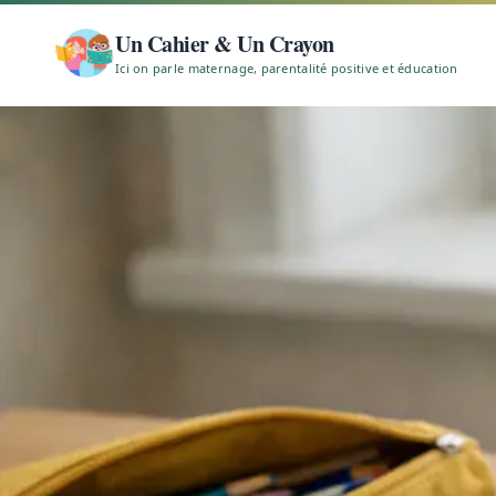
Un Cahier & Un Crayon
Ici on parle maternage, parentalité positive et éducation