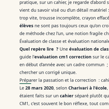
pratique, sur un cahier, je regarde d’abord si
vient du savoir visé ou d’un détail matériel
trop vite, trousse incomplète, crayon effac
élèves
ne sont pas toujours ceux qu’on cro
de méthode chez l’un, une notion fragile che
Évaluation de classe et évaluation national
Quel repère lire ?
Une
évaluation de clas
guide l’
evaluation cm1 correction
sur le ca
en début d’année avec un cadre commun ; u
chercher un corrigé unique.
Préparer la passation et la correction : cah
Le
28 mars 2020
, selon
Charivari à l'école
,
étaient faits sur un
cahier
séparé plutôt que
CM1, c’est souvent le bon réflexe, tout c