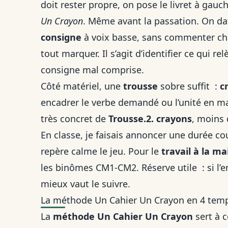
doit rester propre, on pose le livret à gauche
Un Crayon
. Même avant la passation. On date
consigne
à voix basse, sans commenter chaq
tout marquer. Il s’agit d’identifier ce qui r
consigne mal comprise.
Côté matériel, une
trousse
sobre suffit :
c
encadrer le verbe demandé ou l’unité en mat
très concret de
Trousse.2. crayons
, moins 
En classe, je faisais annoncer une durée cou
repère calme le jeu. Pour le
travail à la m
les binômes CM1-CM2. Réserve utile : si l’e
mieux vaut le suivre.
La méthode Un Cahier Un Crayon en 4 temps
La
méthode Un Cahier Un Crayon
sert à 