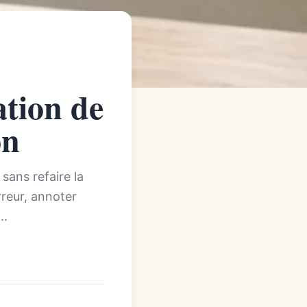
tion de
on
sans refaire la
erreur, annoter
..