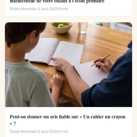
intellectuelle de votre enfant à l’école primaire
Éloïse Marchais
·
3 août 2026
·
9 min
Peut-on donner un avis fiable sur « Un cahier un crayon
» ?
Éloïse Marchais
·
3 août 2026
·
5 min