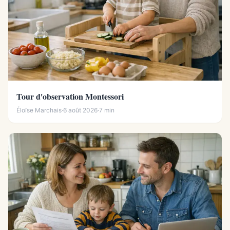
Tour d'observation Montessori
Éloïse Marchais
·
6 août 2026
·
7 min