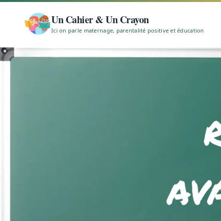
Un Cahier & Un Crayon
Ici on parle maternage, parentalité positive et éducation