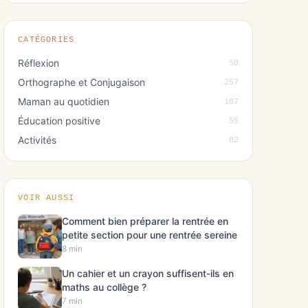
CATÉGORIES
Réflexion
50
Orthographe et Conjugaison
257
Maman au quotidien
187
Éducation positive
55
Activités
82
VOIR AUSSI
Comment bien préparer la rentrée en
petite section pour une rentrée sereine
8 min
Un cahier et un crayon suffisent-ils en
maths au collège ?
7 min