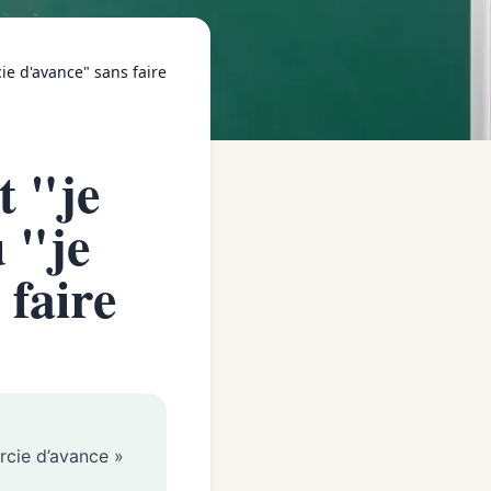
e d'avance" sans faire
t "je
 "je
 faire
rcie d’avance »