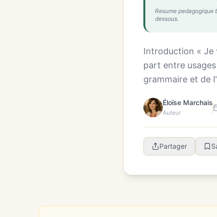
Resume pedagogique base
dessous.
Introduction « Je 
part entre usages e
grammaire et de l
Éloïse Marchais
Auteur
Partager
S