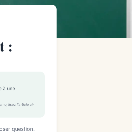
 :
e à une
o, lisez l'article ci-
poser question.