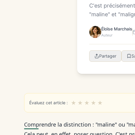
C'est précisément 
"maline" et "mali
Éloïse Marchais
Auteur
Partager
S
★
★
★
★
★
Évaluez cet article :
Comprendre la distinction : "maline" ou "m
Cela peut, en effet, poser question. C'est 