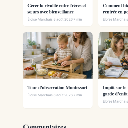
Gérer la rivalité entre frères et
Comment bie
sœurs avec bienveillance
rentrée en pe
une rentrée 
Éloïse Marchais
·
8 août 2026
·
7 min
Éloïse Marchai
Tour d'observation Montessori
Impôt sur le
garde d’enfa
Éloïse Marchais
·
6 août 2026
·
7 min
domicile (cré
Éloïse Marchai
Commentaires