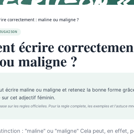
re correctement : maline ou maligne ?
JUGAISON
t écrire correctement
ou maligne ?
aut écrire maline ou maligne et retenez la bonne forme grâc
 sur cet adjectif féminin.
 sur les regles officielles. Pour la regle complete, les exemples et l'astuce mnem
inction : "maline" ou "maligne" Cela peut, en effet, 