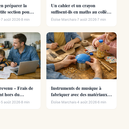
n préparer la
Un cahier et un crayon
tite section pour
suffisent-ils en maths au collège
sereine
?
s
·
7 août 2026
·
8 min
Éloïse Marchais
·
7 août 2026
·
7 min
 revenu – Frais de
Instruments de musique à
nt hors du
fabriquer avec des matériaux
dit d’impôt)
de récupération
s
·
5 août 2026
·
8 min
Éloïse Marchais
·
4 août 2026
·
6 min