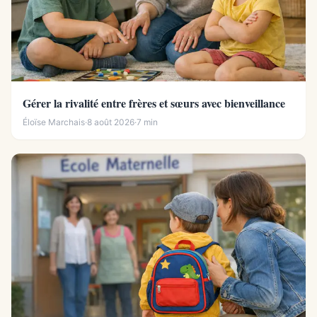
Gérer la rivalité entre frères et sœurs avec bienveillance
Éloïse Marchais
·
8 août 2026
·
7 min