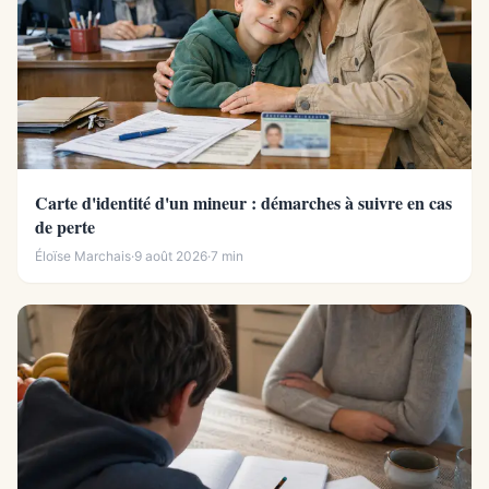
Carte d'identité d'un mineur : démarches à suivre en cas
de perte
Éloïse Marchais
·
9 août 2026
·
7 min