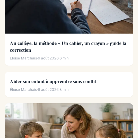
Au collège, la méthode « Un cahier, un crayon » guide la
correction
Éloïse Marchais
·
9 août 2026
·
6 min
Aider son enfant à apprendre sans conflit
Éloïse Marchais
·
9 août 2026
·
8 min