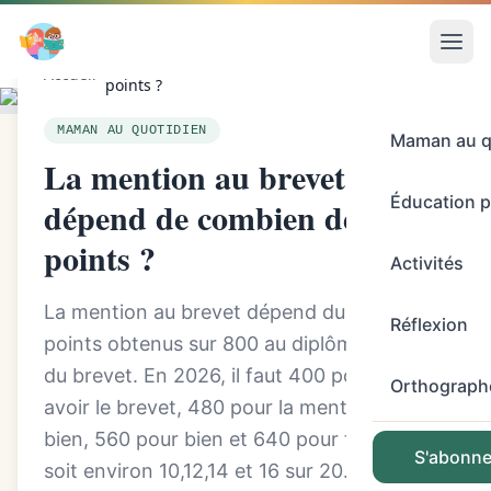
/
La mention au brevet dépend de combien de
Accueil
points ?
MAMAN AU QUOTIDIEN
Maman au q
La mention au brevet
Éducation p
dépend de combien de
points ?
Activités
La mention au brevet dépend du total de
Réflexion
points obtenus sur 800 au diplôme national
du brevet. En 2026, il faut 400 points pour
Orthograph
avoir le brevet, 480 pour la mention assez
bien, 560 pour bien et 640 pour très bien,
S'abonner
soit environ 10,12,14 et 16 sur 20.Vo...