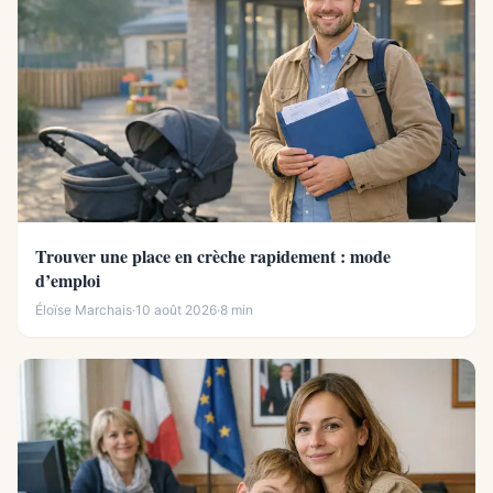
Trouver une place en crèche rapidement : mode
d’emploi
Éloïse Marchais
·
10 août 2026
·
8 min