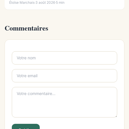
Éloïse Marchais
·
3 août 2026
·
5 min
Commentaires