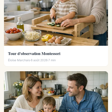
Tour d'observation Montessori
Éloïse Marchais
·
6 août 2026
·
7 min