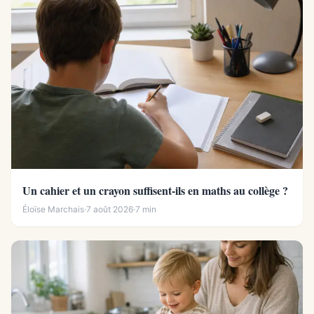
Un cahier et un crayon suffisent-ils en maths au collège ?
Éloïse Marchais
·
7 août 2026
·
7 min