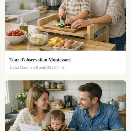
Tour d'observation Montessori
Éloïse Marchais
·
6 août 2026
·
7 min