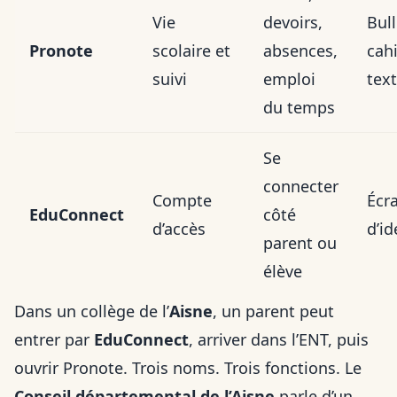
Vie
devoirs,
Bull
Pronote
scolaire et
absences,
cah
suivi
emploi
text
du temps
Se
connecter
Compte
Écr
EduConnect
côté
d’accès
d’id
parent ou
élève
Dans un collège de l’
Aisne
, un parent peut
entrer par
EduConnect
, arriver dans l’ENT, puis
ouvrir Pronote. Trois noms. Trois fonctions. Le
Conseil départemental de l’Aisne
parle d’un