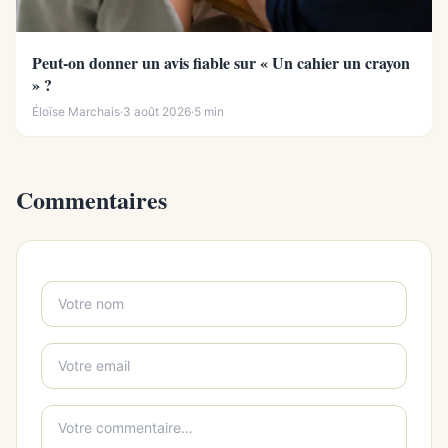
Peut-on donner un avis fiable sur « Un cahier un crayon
» ?
Éloïse Marchais
·
3 août 2026
·
5 min
Commentaires