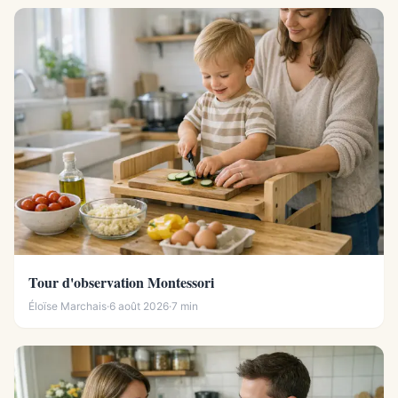
Tour d'observation Montessori
Éloïse Marchais
·
6 août 2026
·
7 min