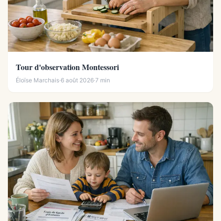
Tour d'observation Montessori
Éloïse Marchais
·
6 août 2026
·
7 min