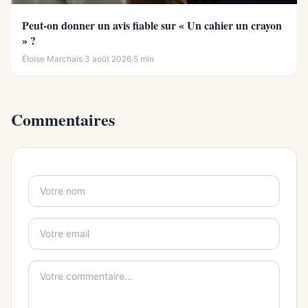
Peut-on donner un avis fiable sur « Un cahier un crayon
» ?
Éloïse Marchais
·
3 août 2026
·
5 min
Commentaires