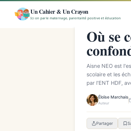
Accueil
/
Où se connec
Un Cahier & Un Crayon
Ici on parle maternage, parentalité positive et éducation
MAMAN AU QUOTIDIEN
Où se c
confon
Aisne NEO est l'es
scolaire et les éc
par l'ENT HDF, ave
Éloïse Marchais
Auteur
Partager
S