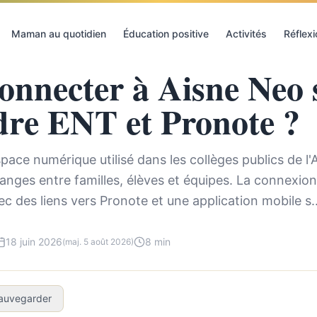
ter à Aisne Neo sans confondre ENT et Pronote ?
Maman au quotidien
Éducation positive
Activités
Réflex
onnecter à Aisne Neo 
dre ENT et Pronote ?
pace numérique utilisé dans les collèges publics de l'A
hanges entre familles, élèves et équipes. La connexio
c des liens vers Pronote et une application mobile s..
18 juin 2026
8 min
(maj. 5 août 2026)
auvegarder