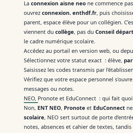
La
connexion aisne neo
ne commence pas 
ouvrez
connexion. enthdf.fr
, puis choisiss
parent, espace élève pour un collégien. C’e
viennent du
collège
, pas du
Conseil dépar
le cadre numérique scolaire.
Accédez au portail en version web, ou depui
Sélectionnez votre statut exact : élève,
par
Saisissez les codes transmis par l’établissem
Vérifiez que votre espace personnel s’ouvre
messages ou notes.
NEO, Pronote et EduConnect : qui fait quoi 
Non,
ENT NEO
,
Pronote
et
EduConnect
ne
scolaire
, NEO sert surtout de porte d’entr
notes, absences et cahier de textes, tandis