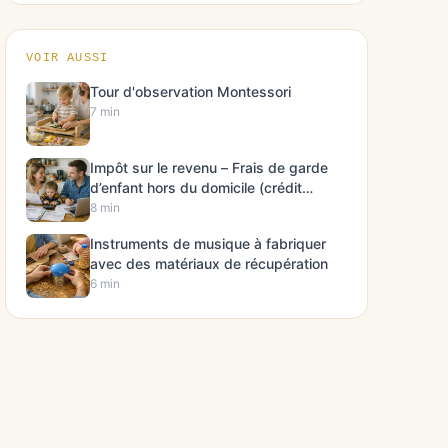
VOIR AUSSI
Tour d'observation Montessori
7 min
Impôt sur le revenu – Frais de garde
d’enfant hors du domicile (crédit
d’impôt)
8 min
Instruments de musique à fabriquer
avec des matériaux de récupération
6 min