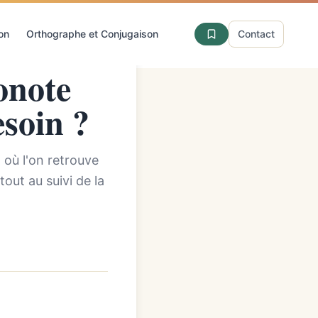
ion
Orthographe et Conjugaison
Contact
onote
esoin ?
 où l'on retrouve
out au suivi de la