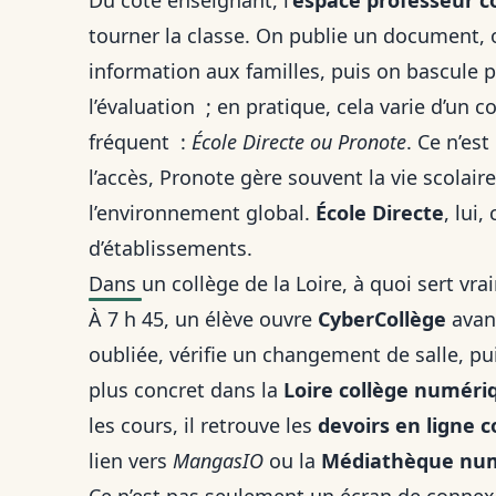
Du côté enseignant, l’
espace professeur c
tourner la classe. On publie un document, 
information aux familles, puis on bascule p
l’évaluation ; en pratique, cela varie d’un c
fréquent :
École Directe ou Pronote
. Ce n’es
l’accès, Pronote gère souvent la vie scolair
l’environnement global.
École Directe
, lui
d’établissements.
Dans un collège de la Loire, à quoi sert vr
À 7 h 45, un élève ouvre
CyberCollège
avant
oubliée, vérifie un changement de salle, puis
plus concret dans la
Loire collège numéri
les cours, il retrouve les
devoirs en ligne c
lien vers
MangasIO
ou la
Médiathèque numé