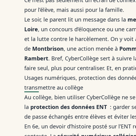
Ce n’est pas seulement un écran de connexio
pour l’élève, mais aussi pour la famille.
Le soir, le parent lit un message dans la
me
Loire
, un concours d’éloquence ou une cam
et la lutte contre le harcèlement. On y voit 
de
Montbrison
, une action menée à
Pommi
Rambert
. Bref, CyberCollège sert à suivre 
faire seul, plus pour centraliser. Et, en prat
Usages numériques, protection des données
transmettre au collège
Au collège, bien utiliser CyberCollège ne se
la
protection des données ENT
: garder s
de passe échangés entre élèves et éviter l
En 6e, un devoir d’histoire posté sur l’ENT re