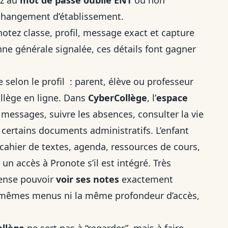
ez au
mot de passe oublié ENT
ou non
n changement d’établissement.
notez classe, profil, message exact et capture
anne générale signalée, ces détails font gagner
e selon le profil : parent, élève ou professeur
llège en ligne. Dans
CyberCollège
, l’
espace
s messages, suivre les absences, consulter la vie
, certains documents administratifs. L’enfant
cahier de textes, agenda, ressources de cours,
un accès à Pronote s’il est intégré. Très
 pense pouvoir
voir ses notes
exactement
es mêmes menus ni la même profondeur d’accès,