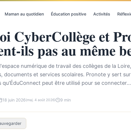
erCollège et Pronote ne servent-ils pas au même besoin ?
Maman au quotidien
Éducation positive
Activités
Réflex
oi CyberCollège et Pr
ent-ils pas au même b
'espace numérique de travail des collèges de la Loire,
 documents et services scolaires. Pronote y sert surt
is qu'ÉduConnect peut être utilisé pour se connecter...
18 juin 2026
9 min
(maj. 4 août 2026)
auvegarder