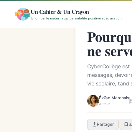
Accueil
/
Pourquoi Cyb
Un Cahier & Un Crayon
Ici on parle maternage, parentalité positive et éducation
MAMAN AU QUOTIDIEN
Pourqu
ne serv
CyberCollège est l
messages, devoirs,
vie scolaire, tand
Éloïse Marchais
Auteur
Partager
S