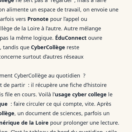
ollège
ne sert pas à “regarder”, mais à faire
on alimente un espace de travail, on envoie une
arfois vers
Pronote
pour l’appel ou
ollège de la Loire à l’autre. Autre mélange
t pas la même logique.
ÉduConnect
ouvre
e, tandis que
CyberCollège
reste
, concerne surtout d’autres réseaux
aiment CyberCollège au quotidien ?
 de partir : il récupère une fiche d’histoire
 file en cours. Voilà l’
usage cyber college
le
que
: faire circuler ce qui compte, vite. Après
ollège
, un document de sciences, parfois un
rique de la Loire
pour prolonger une lecture.