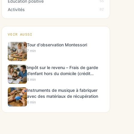
Éducation positive
55
Activités
82
VOIR AUSSI
Tour d'observation Montessori
7 min
Impôt sur le revenu – Frais de garde
d’enfant hors du domicile (crédit
d’impôt)
8 min
Instruments de musique à fabriquer
avec des matériaux de récupération
6 min