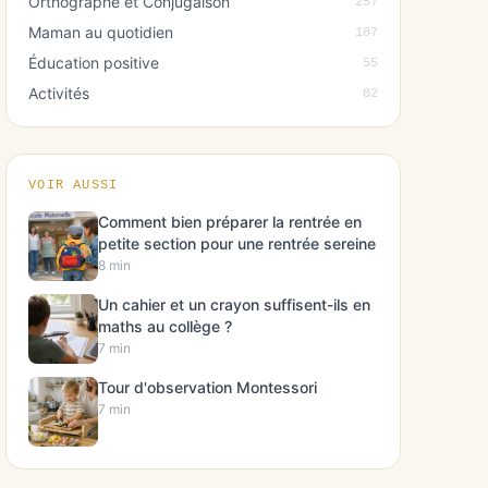
Orthographe et Conjugaison
257
Maman au quotidien
187
Éducation positive
55
Activités
82
VOIR AUSSI
Comment bien préparer la rentrée en
petite section pour une rentrée sereine
8 min
Un cahier et un crayon suffisent-ils en
maths au collège ?
7 min
Tour d'observation Montessori
7 min