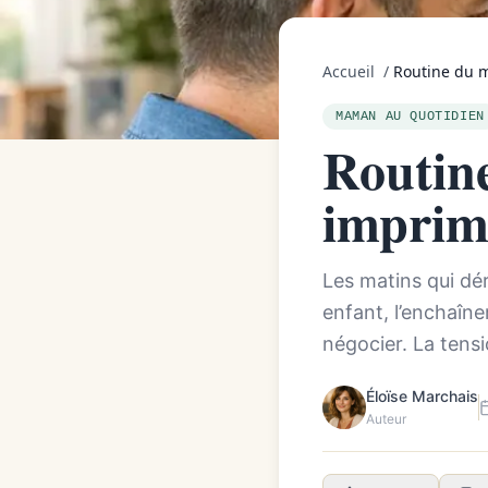
Accueil
/
Routine du m
MAMAN AU QUOTIDIEN
Routine
imprim
Les matins qui dér
enfant, l’enchaînem
négocier. La tens
Éloïse Marchais
Auteur