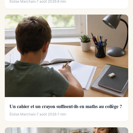
Éloïse Marchais
·
7 août 2026
·
8 min
Un cahier et un crayon suffisent-ils en maths au collège ?
Éloïse Marchais
·
7 août 2026
·
7 min