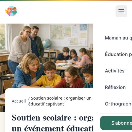
Maman au q
Éducation p
Activités
Réflexion
/
Soutien scolaire : organiser un événement
Accueil
Orthograph
éducatif captivant
Soutien scolaire : organiser
S'abonner
un événement éducatif