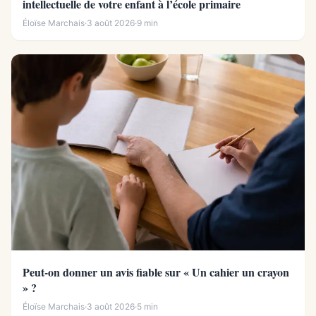
intellectuelle de votre enfant à l’école primaire
Éloïse Marchais
·
3 août 2026
·
9 min
Peut-on donner un avis fiable sur « Un cahier un crayon
» ?
Éloïse Marchais
·
3 août 2026
·
5 min