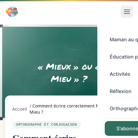
Maman au q
Éducation p
Activités
Réflexion
/
Comment écrire correctement Mieux ou
Orthograph
Accueil
Mieu ?
ORTHOGRAPHE ET CONJUGAISON
S'abonner
Comment écrire