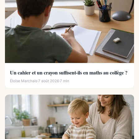
Un cahier et un crayon suffisent-ils en maths au collège ?
Éloïse Marchais
·
7 août 2026
·
7 min