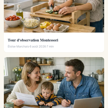
Tour d'observation Montessori
Éloïse Marchais
·
6 août 2026
·
7 min