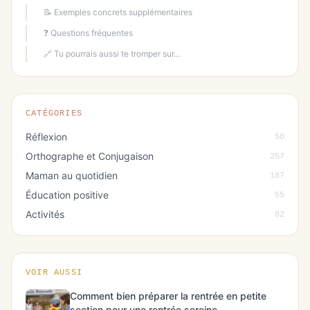
📝 Exemples concrets supplémentaires
❓ Questions fréquentes
🔗 Tu pourrais aussi te tromper sur…
CATÉGORIES
Réflexion
50
Orthographe et Conjugaison
257
Maman au quotidien
187
Éducation positive
55
Activités
82
VOIR AUSSI
Comment bien préparer la rentrée en petite
section pour une rentrée sereine