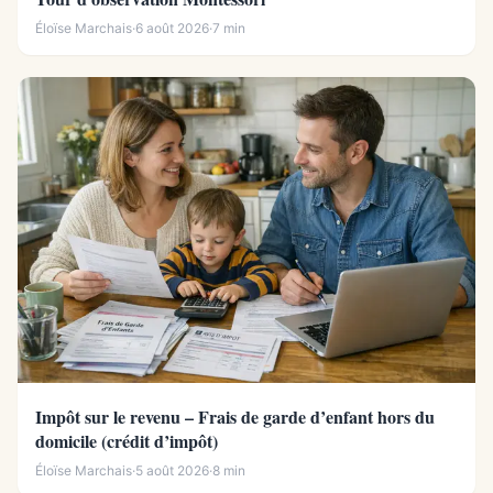
Éloïse Marchais
·
6 août 2026
·
7 min
Impôt sur le revenu – Frais de garde d’enfant hors du
domicile (crédit d’impôt)
Éloïse Marchais
·
5 août 2026
·
8 min