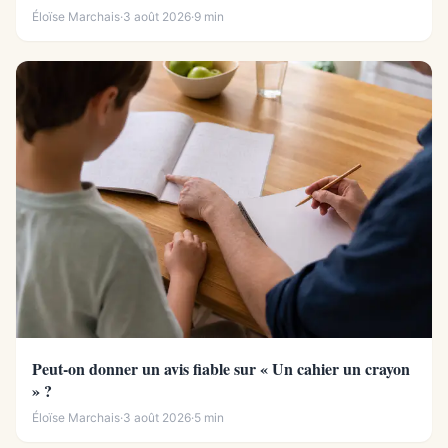
Éloïse Marchais
·
3 août 2026
·
9 min
Peut-on donner un avis fiable sur « Un cahier un crayon
» ?
Éloïse Marchais
·
3 août 2026
·
5 min