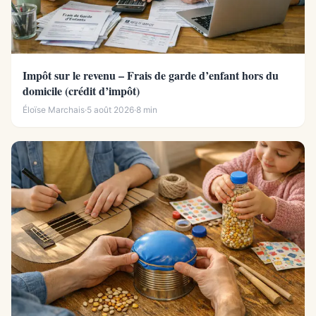
Impôt sur le revenu – Frais de garde d’enfant hors du
domicile (crédit d’impôt)
Éloïse Marchais
·
5 août 2026
·
8 min