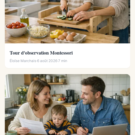
Tour d'observation Montessori
Éloïse Marchais
·
6 août 2026
·
7 min