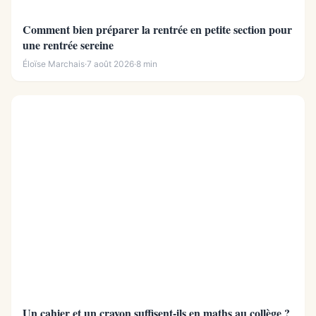
Comment bien préparer la rentrée en petite section pour
une rentrée sereine
Éloïse Marchais
·
7 août 2026
·
8 min
Un cahier et un crayon suffisent-ils en maths au collège ?