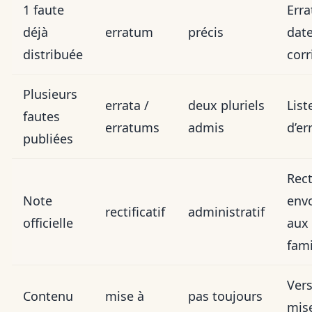
1 faute
Erra
déjà
erratum
précis
dat
distribuée
corr
Plusieurs
errata /
deux pluriels
List
fautes
erratums
admis
d’er
publiées
Rect
Note
env
rectificatif
administratif
officielle
aux
fami
Ver
Contenu
mise à
pas toujours
mis