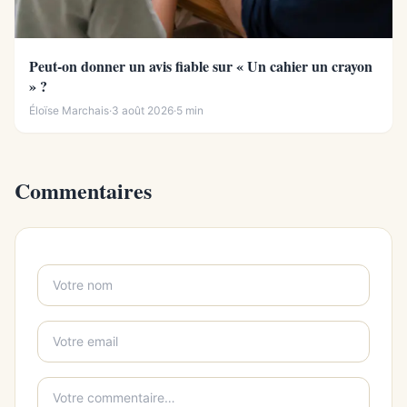
Peut-on donner un avis fiable sur « Un cahier un crayon
» ?
Éloïse Marchais
·
3 août 2026
·
5 min
Commentaires