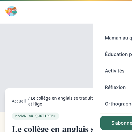
Maman au q
Éducation p
Activités
Réflexion
/
Le collège en anglais se traduit selon le pays
Accueil
Orthograph
et l’âge
MAMAN AU QUOTIDIEN
S'abonner
Le collège en anglais se