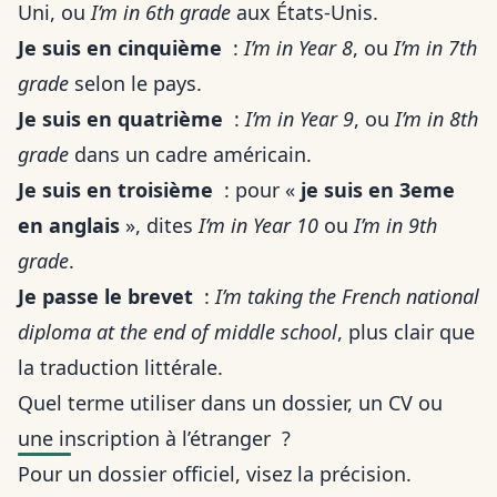
Uni, ou
I’m in 6th grade
aux États-Unis.
Je suis en cinquième
:
I’m in Year 8
, ou
I’m in 7th
grade
selon le pays.
Je suis en quatrième
:
I’m in Year 9
, ou
I’m in 8th
grade
dans un cadre américain.
Je suis en troisième
: pour «
je suis en 3eme
en anglais
», dites
I’m in Year 10
ou
I’m in 9th
grade
.
Je passe le brevet
:
I’m taking the French national
diploma at the end of middle school
, plus clair que
la traduction littérale.
Quel terme utiliser dans un dossier, un CV ou
une inscription à l’étranger ?
Pour un dossier officiel, visez la précision.