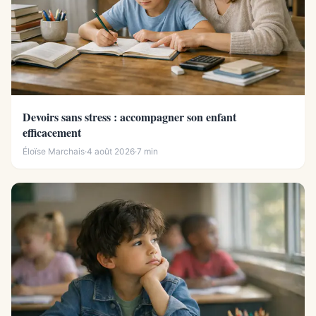
Devoirs sans stress : accompagner son enfant
efficacement
Éloïse Marchais
·
4 août 2026
·
7 min