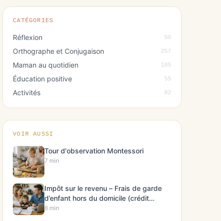
CATÉGORIES
Réflexion
50
Orthographe et Conjugaison
257
Maman au quotidien
185
Éducation positive
55
Activités
82
VOIR AUSSI
Tour d'observation Montessori
7 min
Impôt sur le revenu – Frais de garde
d’enfant hors du domicile (crédit
d’impôt)
8 min