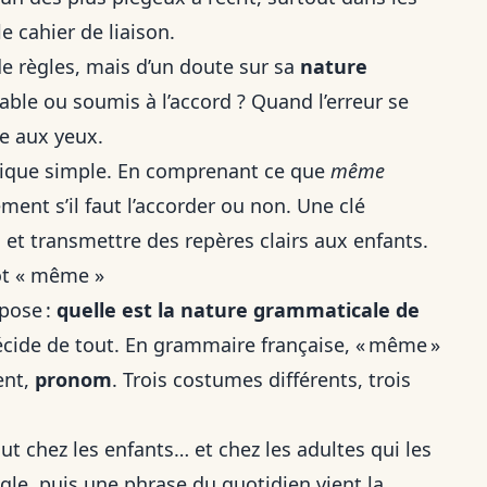
e cahier de liaison.
e règles, mais d’un doute sur sa
nature
iable ou soumis à l’accord ? Quand l’erreur se
te aux yeux.
logique simple. En comprenant ce que
même
ent s’il faut l’accorder ou non. Une clé
, et transmettre des repères clairs aux enfants.
ot « même »
mpose :
quelle est la nature grammaticale de
décide de tout. En grammaire française, « même »
ent,
pronom
. Trois costumes différents, trois
ut chez les enfants… et chez les adultes qui les
le, puis une phrase du quotidien vient la