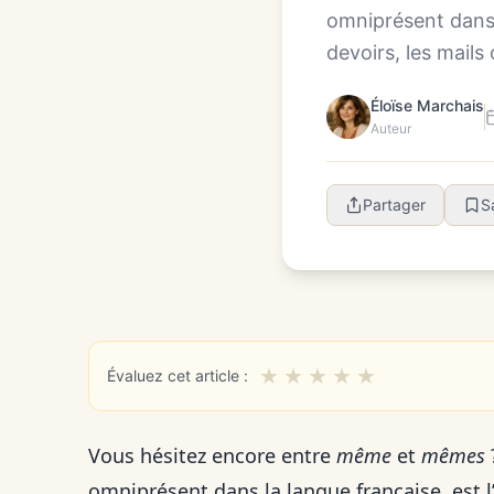
omniprésent dans l
devoirs, les mails 
Éloïse Marchais
Auteur
Partager
S
★
★
★
★
★
Évaluez cet article :
Vous hésitez encore entre
même
et
mêmes
omniprésent dans la langue française, est l’