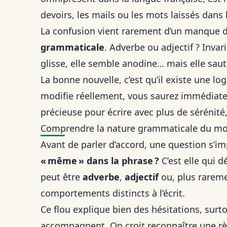
devoirs, les mails ou les mots laissés dans l
La confusion vient rarement d’un manque d
grammaticale
. Adverbe ou adjectif ? Invar
glisse, elle semble anodine… mais elle sau
La bonne nouvelle, c’est qu’il existe une 
modifie réellement, vous saurez immédiatem
précieuse pour écrire avec plus de sérénité
Comprendre la nature grammaticale du m
Avant de parler d’accord, une question s’i
« même » dans la phrase ?
C’est elle qui 
peut être
adverbe
,
adjectif
ou, plus rarem
comportements distincts à l’écrit.
Ce flou explique bien des hésitations, surto
accompagnent. On croit reconnaître une règ