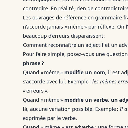
contredire. En réalité, rien de contradictoir
Les ouvrages de référence en grammaire fr
n’accorde jamais « même » par réflexe. On l
beaucoup d’erreurs disparaissent.
Comment reconnaître un adjectif et un ad
Pour faire simple, posez-vous une question
phrase ?
Quand « même »
modifie un nom
, il est 
s’accorde avec lui. Exemple :
les mêmes erre
« erreurs ».
Quand « même »
modifie un verbe, un adj
là, aucune variation possible. Exemple :
Il 
exprimée par le verbe.
Quand « même » est adverbe : une forme to