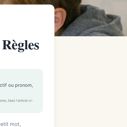
 Règles
ctif ou pronom,
o, lisez l'article ci-
etit mot,