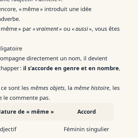
encore, « même » introduit une idée
adverbe.
 « même » par
« vraiment »
ou
« aussi »
, vous êtes
ligatoire
ompagne directement un nom, il devient
échapper :
il s’accorde en genre et en nombre
,
 ce sont les
mêmes objets
, la
même histoire
, les
 ne le commente pas.
ature de « même »
Accord
djectif
Féminin singulier