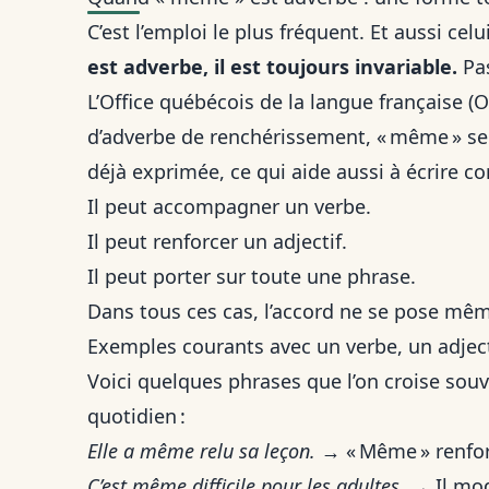
C’est l’emploi le plus fréquent. Et aussi cel
est adverbe, il est toujours invariable.
Pas
L’Office québécois de la langue française (O
d’adverbe de renchérissement, « même » se
déjà exprimée, ce qui aide aussi à
écrire c
Il peut accompagner un verbe.
Il peut renforcer un adjectif.
Il peut porter sur toute une phrase.
Dans tous ces cas, l’accord ne se pose mêm
Exemples courants avec un verbe, un adjec
Voici quelques phrases que l’on croise sou
quotidien :
Elle a même relu sa leçon.
→ « Même » renforc
C’est même difficile pour les adultes.
→ Il modif