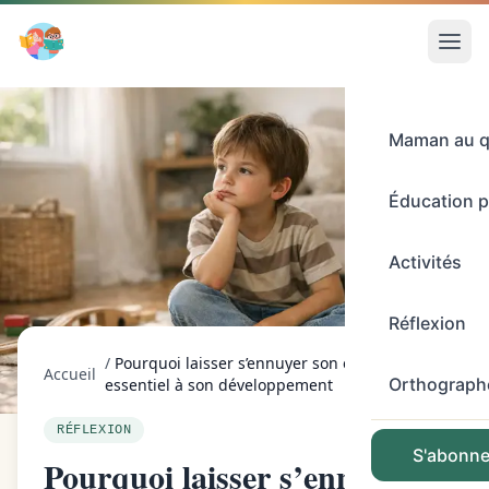
Maman au q
Éducation p
Activités
Réflexion
/
Pourquoi laisser s’ennuyer son enfant est
Accueil
Orthograph
essentiel à son développement
RÉFLEXION
S'abonner
Pourquoi laisser s’ennuyer