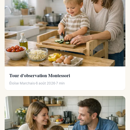
Tour d'observation Montessori
Éloïse Marchais
·
6 août 2026
·
7 min