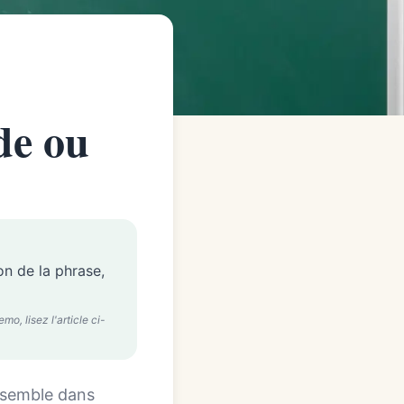
de ou
on de la phrase,
o, lisez l'article ci-
ensemble dans