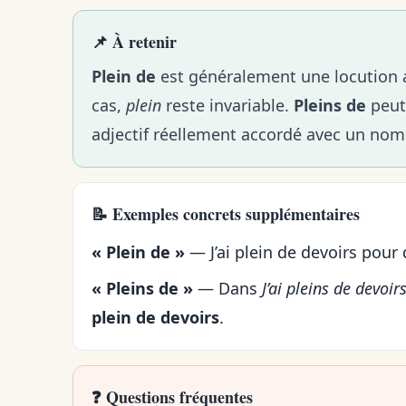
📌 À retenir
Plein de
est généralement une locution a
cas,
plein
reste invariable.
Pleins de
peut
adjectif réellement accordé avec un no
📝 Exemples concrets supplémentaires
« Plein de »
— J’ai plein de devoirs pour
« Pleins de »
— Dans
J’ai pleins de devoir
plein de devoirs
.
❓ Questions fréquentes