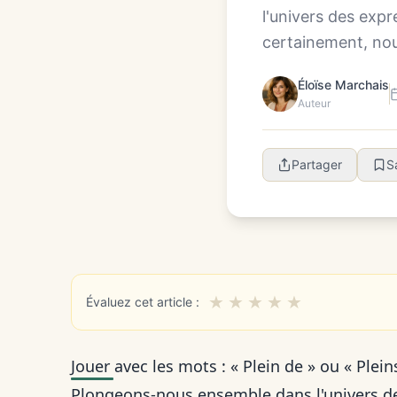
l'univers des expr
certainement, nous
Éloïse Marchais
Auteur
Partager
S
★
★
★
★
★
Évaluez cet article :
Jouer avec les mots : « Plein de » ou « Plein
Plongeons-nous ensemble dans l'univers de