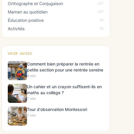
Orthographe et Conjugaison
257
Maman au quotidien
187
Éducation positive
55
Activités
82
VOIR AUSSI
Comment bien préparer la rentrée en
petite section pour une rentrée sereine
8 min
Un cahier et un crayon suffisent-ils en
maths au collège ?
7 min
Tour d'observation Montessori
7 min