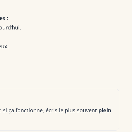
es :
jourd’hui.
eux.
: si ça fonctionne, écris le plus souvent
plein