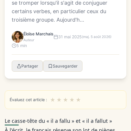
se tromper lorsqu'il s'agit de conjuguer
certains verbes, en particulier ceux du
troisième groupe. Aujourd'h...
Éloïse Marchais
31 mai 2025
(maj. 5 août 2026)
Auteur
5 min
Partager
Sauvegarder
★
★
★
★
★
Évaluez cet article :
Le casse-tête du « il a fallu » et « il a fallut »
À l'écrit, le français réserve son lot de pièges.