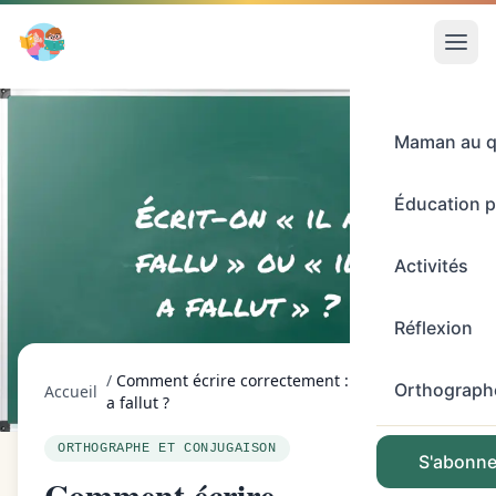
Maman au q
Éducation p
Activités
Réflexion
/
Comment écrire correctement : il a fallu ou il
Orthograph
Accueil
a fallut ?
ORTHOGRAPHE ET CONJUGAISON
S'abonner
Comment écrire