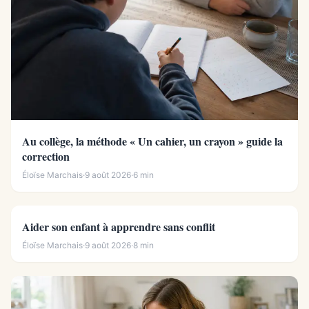
Au collège, la méthode « Un cahier, un crayon » guide la
correction
Éloïse Marchais
·
9 août 2026
·
6 min
Aider son enfant à apprendre sans conflit
Éloïse Marchais
·
9 août 2026
·
8 min