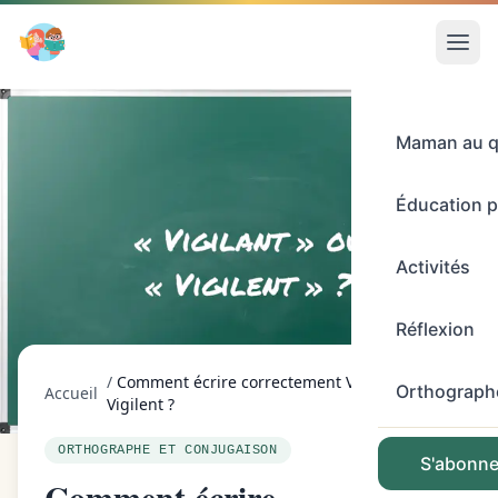
Maman au q
Éducation p
Activités
Réflexion
/
Comment écrire correctement Vigilant ou
Orthograph
Accueil
Vigilent ?
ORTHOGRAPHE ET CONJUGAISON
S'abonner
Comment écrire