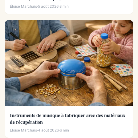
Éloïse Marchais
·
5 août 2026
·
8 min
Instruments de musique à fabriquer avec des matériaux
de récupération
Éloïse Marchais
·
4 août 2026
·
6 min