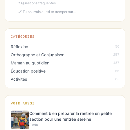
❓ Questions fréquentes
🔗 Tu pourrais aussi te tromper sur…
CATÉGORIES
Réflexion
50
Orthographe et Conjugaison
257
Maman au quotidien
187
Éducation positive
55
Activités
82
VOIR AUSSI
Comment bien préparer la rentrée en petite
section pour une rentrée sereine
8 min