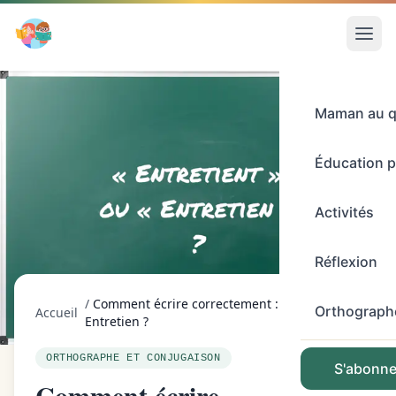
Maman au q
Éducation p
Activités
Réflexion
/
Comment écrire correctement : Entretient ou
Orthograph
Accueil
Entretien ?
ORTHOGRAPHE ET CONJUGAISON
S'abonner
Comment écrire