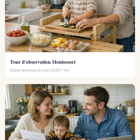
Tour d'observation Montessori
Éloïse Marchais
·
6 août 2026
·
7 min