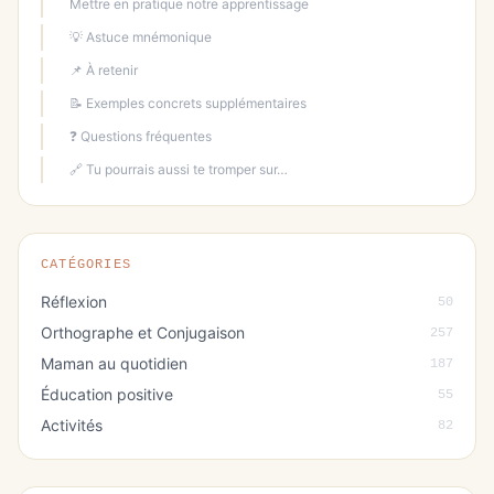
Mettre en pratique notre apprentissage
💡 Astuce mnémonique
📌 À retenir
📝 Exemples concrets supplémentaires
❓ Questions fréquentes
🔗 Tu pourrais aussi te tromper sur…
CATÉGORIES
Réflexion
50
Orthographe et Conjugaison
257
Maman au quotidien
187
Éducation positive
55
Activités
82