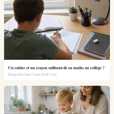
Un cahier et un crayon suffisent-ils en maths au collège ?
Éloïse Marchais
·
7 août 2026
·
7 min