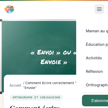
Maman au q
Éducation p
Activités
Réflexion
/
Comment écrire correctement "Envoi" ou
Orthograph
Accueil
"Envoie"
ORTHOGRAPHE ET CONJUGAISON
S'abonner
Comment écrire