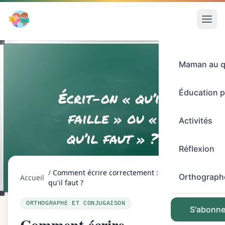
Maman au q
Éducation p
Activités
Réflexion
/
Comment écrire correctement : qu'il faille ou
Orthograph
Accueil
qu'il faut ?
ORTHOGRAPHE ET CONJUGAISON
S'abonner
Comment écrire