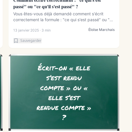
passé" ou "ce qu'il s'est passé" ?
Vous êtes-vous déjà demandé comment s'écrit
correctement la formule : "ce qui s'est passé" ou "ce
...
Éloïse Marchais
13 janvier 2025 · 3 min
Sauvegarder