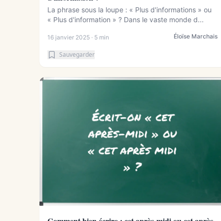
La phrase sous la loupe : « Plus d'informations » ou
« Plus d'information » ? Dans le vaste monde d...
Éloïse Marchais
16 janvier 2025 · 5 min
Sauvegarder
Comment bien écrire : cet après-midi ou cet après