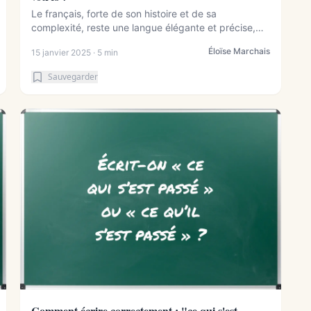
Le français, forte de son histoire et de sa
complexité, reste une langue élégante et précise,
offra...
Éloïse Marchais
15 janvier 2025 · 5 min
Sauvegarder
Comment écrire correctement : "ce qui s'est