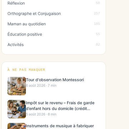
Réflexion
50
Orthographe et Conjugaison
257
Maman au quotidien
185
Éducation positive
55
Activités
82
À NE PAS MANQUER
Tour d'observation Montessori
6 août 2026 · 7 min
Impôt sur le revenu – Frais de garde
d’enfant hors du domicile (crédit
d’impôt)
5 août 2026 · 8 min
Instruments de musique à fabriquer